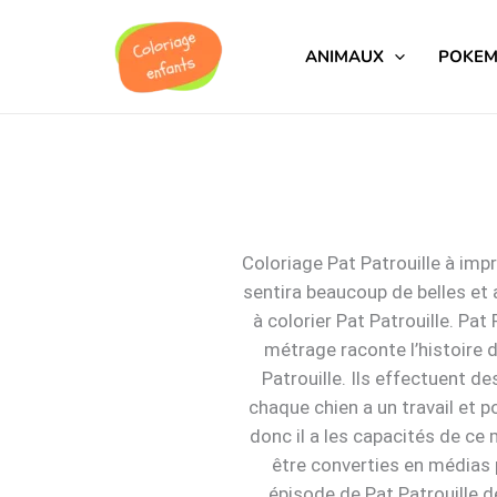
Aller
au
ANIMAUX
POKE
contenu
Coloriage Pat Patrouille à imp
sentira beaucoup de belles et
à colorier Pat Patrouille. Pa
métrage raconte l’histoire 
Patrouille. Ils effectuent d
chaque chien a un travail et
donc il a les capacités de ce 
être converties en médias p
épisode de Pat Patrouille dé