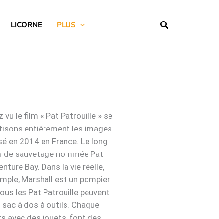
LICORNE
PLUS
u le film « Pat Patrouille » se
étisons entièrement les images
usé en 2014 en France. Le long
iens de sauvetage nommée Pat
ture Bay. Dans la vie réelle,
mple, Marshall est un pompier
Tous les Pat Patrouille peuvent
r sac à dos à outils. Chaque
urs avec des jouets, font des