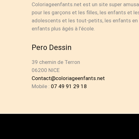
Coloriageenfants.net est un site super amusan
pour les garçons et les filles, les enfants et le
adolescents et les tout-petits, les enfants en
enfants plus âgés à l’école.
Pero Dessin
39 chemin de Terron
06200 NICE
Contact@coloriageenfants.net
Mobile :
07 49 91 29 18