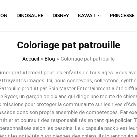
MON
DINOSAURE
DISNEY
KAWAII
PRINCESSE
Coloriage pat patrouille
Accueil
Blog
Coloriage pat patrouille
rimer gratuitement pour les enfants de tous âges. Vous avez v
 attrayantes images. Ici, nous concevons, collectons, synth
t Patrouille produit par Spin Master Entertainment a été diff
de Ryder, un garçon de dix ans qui dirige une meute de ch
es missions pour protéger la communauté sur les rives d’Adven
 possède donc son propre ensemble de compétences. Par exe
métier et poursuit des responsabilités en tant que policier. 
ersonnalisés selon les besoins. Le « capsule pack » est leu
crit les activités quotidiennes des chiens, ils jouent toujo